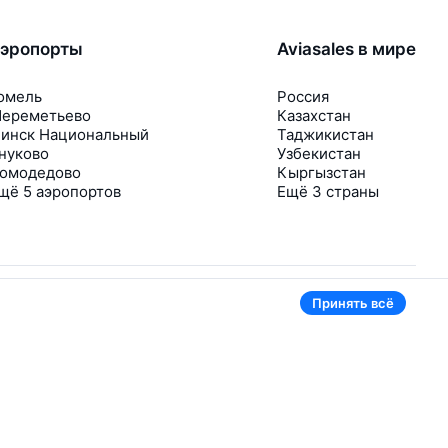
эропорты
Aviasales в мире
омель
Россия
ереметьево
Казахстан
инск Национальный
Таджикистан
нуково
Узбекистан
омодедово
Кыргызстан
щё 5 аэропортов
Ещё 3 страны
Принять всё
В приложении тоже удобно
Если цена на билет упадёт, сразу пришлём
уведомление