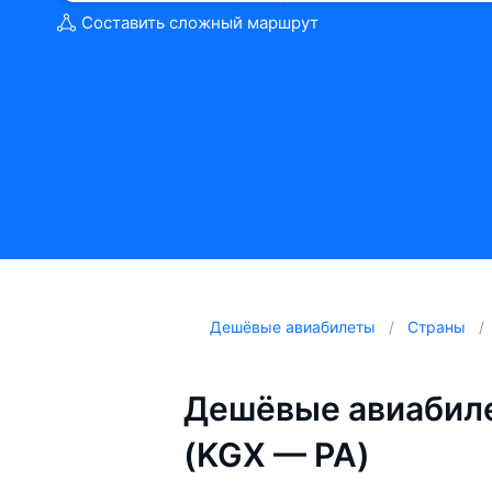
Составить сложный маршрут
Дешёвые авиабилеты
Страны
Дешёвые авиабиле
(KGX — PA)