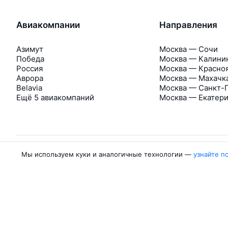
Авиакомпании
Направления
Азимут
Москва — Сочи
Победа
Москва — Калини
Россия
Москва — Красно
Аврора
Москва — Махачк
Belavia
Москва — Санкт-
Ещё 5 авиакомпаний
Москва — Екатер
Мы используем куки и аналогичные технологии —
узнайте п
Об Авиасейлс
Авиасейлс
Пресс‑центр
©
2007–2026