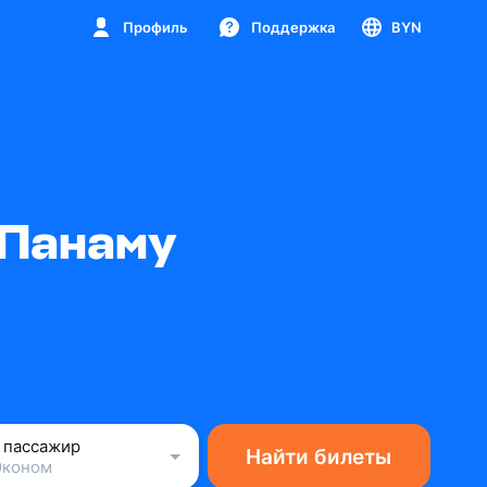
Профиль
Поддержка
BYN
 Панаму
1 пассажир
Найти билеты
Эконом