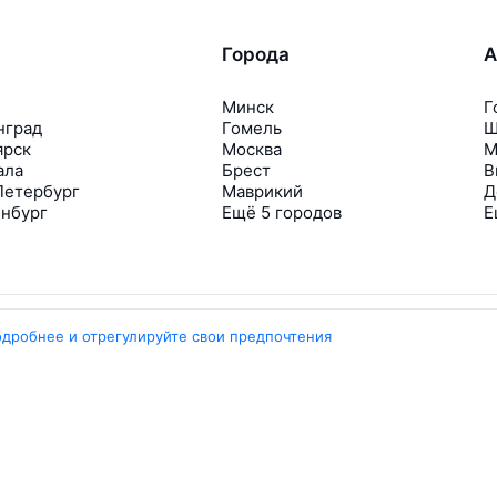
Города
А
Минск
Г
нград
Гомель
Ш
ярск
Москва
М
ала
Брест
В
Петербург
Маврикий
Д
инбург
Ещё 5 городов
Е
одробнее и отрегулируйте свои предпочтения
Travelpayouts
Партнёрская программа