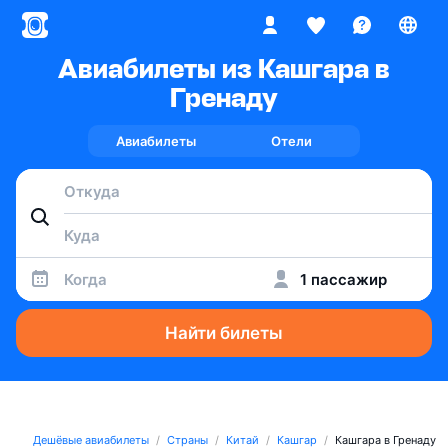
Авиабилеты из Кашгара в
Гренаду
Авиабилеты
Отели
Когда
1 пассажир
Найти билеты
Дешёвые авиабилеты
Страны
Китай
Кашгар
Кашгара в Гренаду