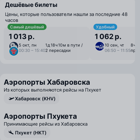
Дешёвые билеты
Цены, которые пользователи нашли за последние 48
часов
Самый дешёвый
Удобный
1 013 р.
1 062 р.
5 окт, пн
1 ⁠д 18 ⁠ч 10 ⁠м в пути /
10 сен, чт
8 ⁠ч 
00:30 – 15:40
2 пересадки
06:50 – 11:55
пря
Аэропорты Хабаровска
Из которых выполняются рейсы на Пхукет
Хабаровск (KHV)
Аэропорты Пхукета
Принимающие рейсы из Хабаровска
Пхукет (HKT)