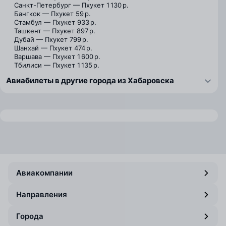
Санкт-Петербург — Пхукет
1 130 р.
Бангкок — Пхукет
59 р.
Стамбул — Пхукет
933 р.
Ташкент — Пхукет
897 р.
Дубай — Пхукет
799 р.
Шанхай — Пхукет
474 р.
Варшава — Пхукет
1 600 р.
Тбилиси — Пхукет
1 135 р.
Авиабилеты в другие города из Хабаровска
Авиакомпании
Направления
Города