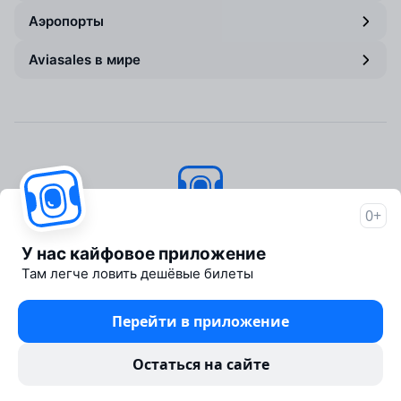
Аэропорты
Aviasales в мире
0+
Авиасейлс
© 2007–2026
У нас кайфовое приложение
Об Авиасейлс
Там легче ловить дешёвые билеты
Пресс‑центр
Travelpayouts
Перейти в приложение
Партнёрская программа
Юридические документы
Остаться на сайте