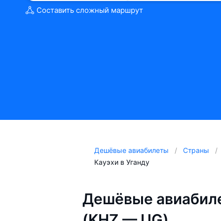
Составить сложный маршрут
Дешёвые авиабилеты
Страны
Кауэхи в Уганду
Дешёвые авиабиле
(KHZ — UG)