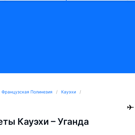
Французская Полинезия
Кауэхи
ты Кауэхи – Уганда