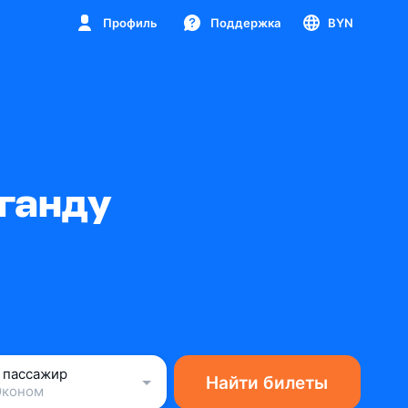
Профиль
Поддержка
BYN
Уганду
1 пассажир
Найти билеты
Эконом