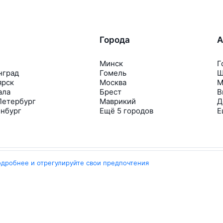
Города
А
Минск
Г
нград
Гомель
Ш
ярск
Москва
М
ала
Брест
В
Петербург
Маврикий
Д
инбург
Ещё 5 городов
Е
одробнее и отрегулируйте свои предпочтения
Travelpayouts
Партнёрская программа