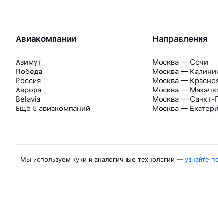
Авиакомпании
Направления
Азимут
Москва — Сочи
Победа
Москва — Калини
Россия
Москва — Красно
Аврора
Москва — Махачк
Belavia
Москва — Санкт-
Ещё 5 авиакомпаний
Москва — Екатер
Мы используем куки и аналогичные технологии —
узнайте п
Об Авиасейлс
Авиасейлс
Пресс‑центр
©
2007–2026