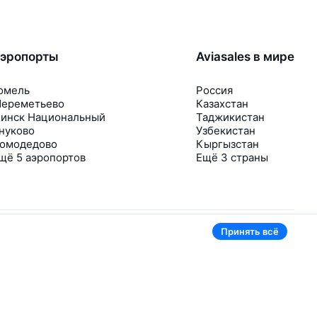
эропорты
Aviasales в мире
омель
Россия
ереметьево
Казахстан
инск Национальный
Таджикистан
нуково
Узбекистан
омодедово
Кыргызстан
щё 5 аэропортов
Ещё 3 страны
Принять всё
В приложении тоже удобно
Если цена на билет упадёт, сразу пришлём
уведомление