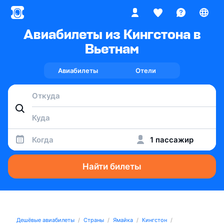
Авиабилеты из Кингстона в
Вьетнам
Авиабилеты
Отели
Когда
1 пассажир
Найти билеты
Дешёвые авиабилеты
Страны
Ямайка
Кингстон