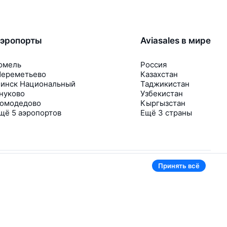
эропорты
Aviasales в мире
омель
Россия
ереметьево
Казахстан
инск Национальный
Таджикистан
нуково
Узбекистан
омодедово
Кыргызстан
щё 5 аэропортов
Ещё 3 страны
Принять всё
В приложении тоже удобно
Если цена на билет упадёт, сразу пришлём
уведомление