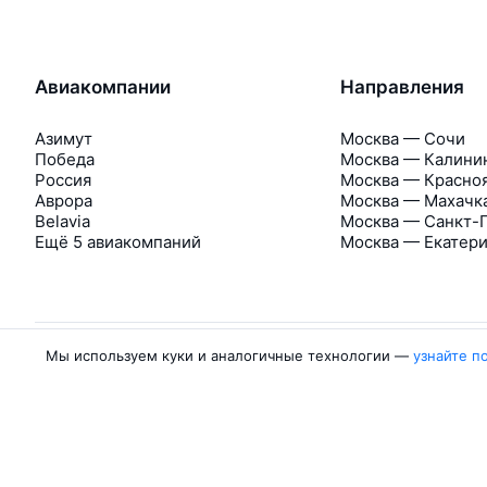
Авиакомпании
Направления
Азимут
Москва — Сочи
Победа
Москва — Калини
Россия
Москва — Красно
Аврора
Москва — Махачк
Belavia
Москва — Санкт-
Ещё 5 авиакомпаний
Москва — Екатер
Мы используем куки и аналогичные технологии —
узнайте п
Об Авиасейлс
Авиасейлс
Пресс‑центр
©
2007–2026