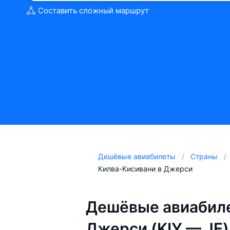
Составить сложный маршрут
Дешёвые авиабилеты
Страны
Килва-Кисивани в Джерси
Дешёвые авиабиле
Джерси (KIY — JE)