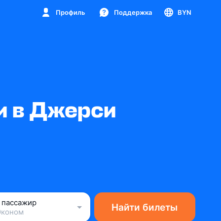
Профиль
Поддержка
BYN
и в Джерси
1 пассажир
Найти билеты
Эконом