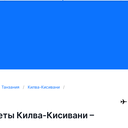
Танзания
Килва-Кисивани
ты Килва-Кисивани –