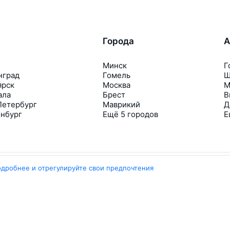
Города
А
Минск
Г
нград
Гомель
Ш
ярск
Москва
М
ала
Брест
В
Петербург
Маврикий
Д
инбург
Ещё 5 городов
Е
одробнее и отрегулируйте свои предпочтения
Travelpayouts
Партнёрская программа