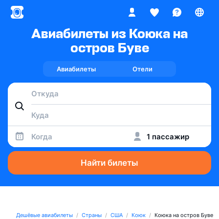
Авиабилеты из Коюка на
остров Буве
Авиабилеты
Отели
Когда
1 пассажир
Найти билеты
Дешёвые авиабилеты
Страны
США
Коюк
Коюка на остров Буве