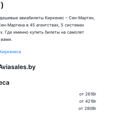
)
е дешевые авиабилеты Киркенес – Сен-Мартен,
ен-Мартена в 45 агентствах, 5 системах
х. Где именно купить билеты на самолет
 вами.
 Киркенеса
viasales.by
еса
от 261
Br
от 421
Br
от 280
Br