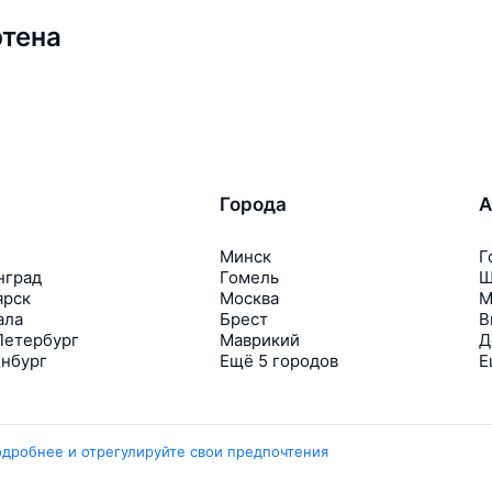
ртена
Города
А
Минск
Г
нград
Гомель
Ш
ярск
Москва
М
ала
Брест
В
Петербург
Маврикий
Д
инбург
Ещё 5 городов
Е
одробнее и отрегулируйте свои предпочтения