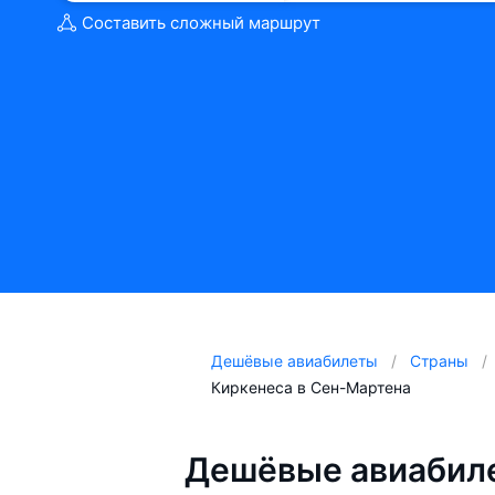
Составить сложный маршрут
Дешёвые авиабилеты
Страны
Киркенеса в Сен-Мартена
Дешёвые авиабиле