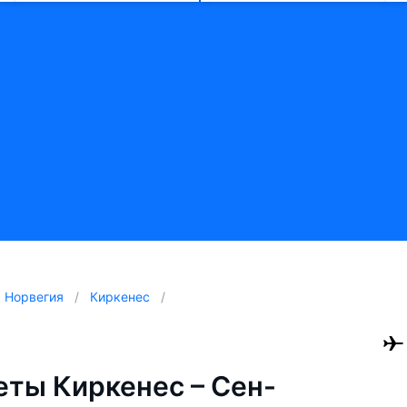
Норвегия
Киркенес
ты Киркенес – Сен-