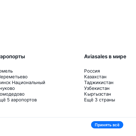
эропорты
Aviasales в мире
омель
Россия
ереметьево
Казахстан
инск Национальный
Таджикистан
нуково
Узбекистан
омодедово
Кыргызстан
щё 5 аэропортов
Ещё 3 страны
Принять всё