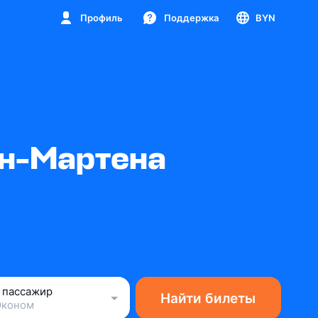
Профиль
Поддержка
BYN
ен-Мартена
1 пассажир
Найти билеты
Эконом