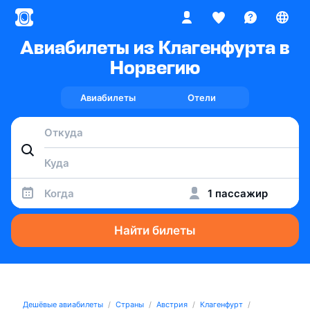
Авиабилеты из Клагенфурта в
Норвегию
Авиабилеты
Отели
Когда
1 пассажир
Найти билеты
Дешёвые авиабилеты
Страны
Австрия
Клагенфурт