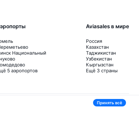
эропорты
Aviasales в мире
омель
Россия
ереметьево
Казахстан
инск Национальный
Таджикистан
нуково
Узбекистан
омодедово
Кыргызстан
щё 5 аэропортов
Ещё 3 страны
Принять всё
В приложении тоже удобно
Если цена на билет упадёт, сразу пришлём
уведомление