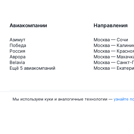
Авиакомпании
Направления
Азимут
Москва — Сочи
Победа
Москва — Калини
Россия
Москва — Красно
Аврора
Москва — Махачк
Belavia
Москва — Санкт-
Ещё 5 авиакомпаний
Москва — Екатер
Мы используем куки и аналогичные технологии —
узнайте п
Об Авиасейлс
Авиасейлс
Пресс‑центр
©
2007–2026