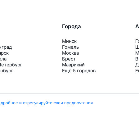
Города
А
Минск
Г
нград
Гомель
Ш
ярск
Москва
М
ала
Брест
В
Петербург
Маврикий
Д
инбург
Ещё 5 городов
Е
одробнее и отрегулируйте свои предпочтения
Travelpayouts
Партнёрская программа