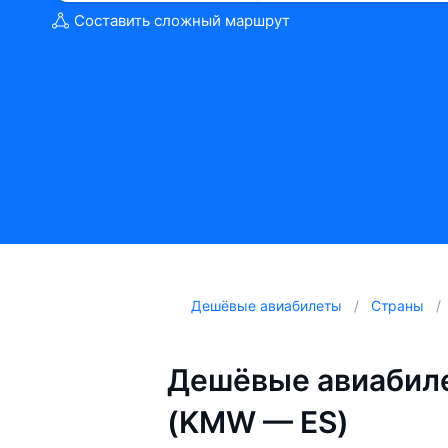
Составить сложный маршрут
Дешёвые авиабилеты
Страны
Дешёвые авиабиле
(KMW — ES)