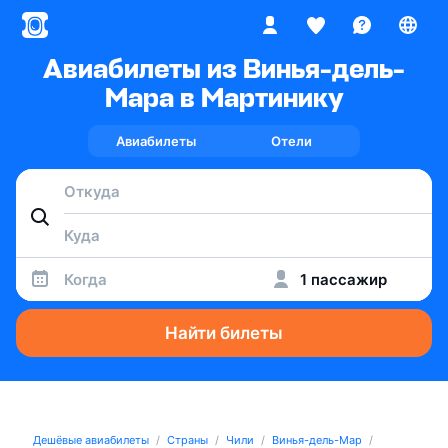
Авиабилеты из Винья-дель-
Мара в Мартинику
Авиабилеты
Отели
Когда
1 пассажир
Найти билеты
Дешёвые авиабилеты
Страны
Чили
Винья-дель-Мар