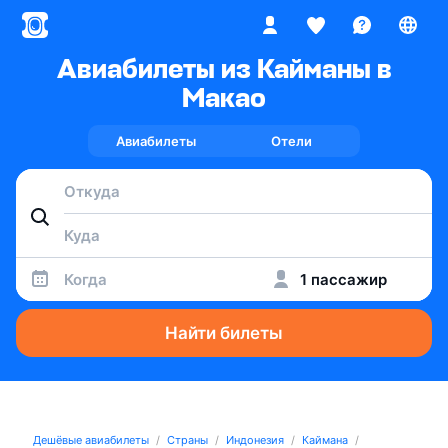
Авиабилеты из Кайманы в
Макао
Авиабилеты
Отели
Когда
1 пассажир
Найти билеты
Дешёвые авиабилеты
Страны
Индонезия
Каймана