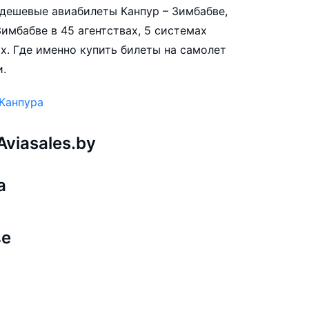
е дешевые авиабилеты Канпур – Зимбабве,
имбабве в 45 агентствах, 5 системах
х. Где именно купить билеты на самолет
и.
 Канпура
viasales.by
а
ве