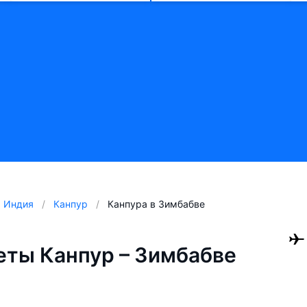
Индия
Канпур
Канпура в Зимбабве
ты Канпур – Зимбабве