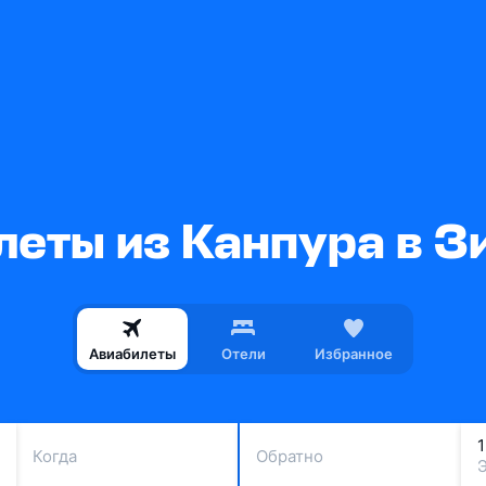
леты из Канпура в З
Авиабилеты
Отели
Избранное
Когда
Обратно