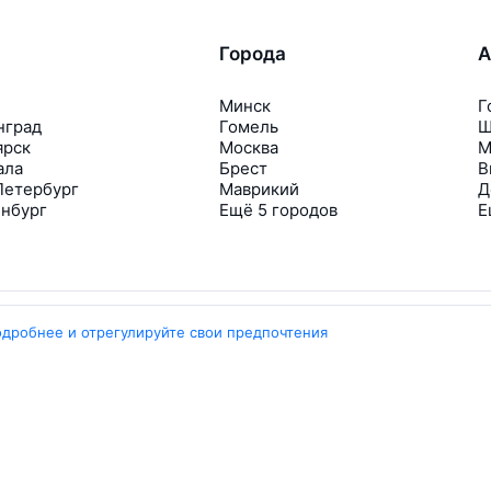
Города
А
Минск
Г
нград
Гомель
Ш
ярск
Москва
М
ала
Брест
В
Петербург
Маврикий
Д
инбург
Ещё 5 городов
Е
одробнее и отрегулируйте свои предпочтения
Travelpayouts
Партнёрская программа