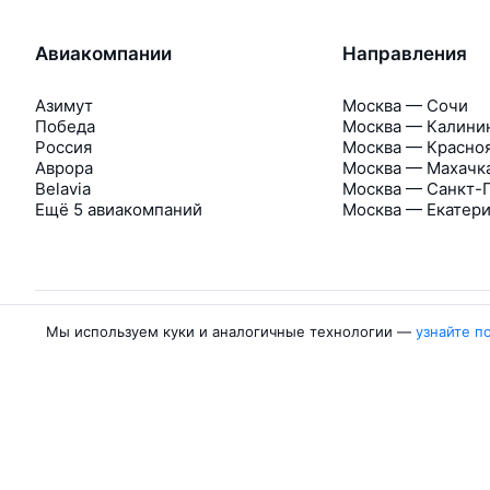
Авиакомпании
Направления
Азимут
Москва — Сочи
Победа
Москва — Калини
Россия
Москва — Красно
Аврора
Москва — Махачк
Belavia
Москва — Санкт-
Ещё 5 авиакомпаний
Москва — Екатер
Мы используем куки и аналогичные технологии —
узнайте п
Об Авиасейлс
Авиасейлс
Пресс‑центр
©
2007–2026