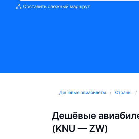
Составить сложный маршрут
Дешёвые авиабилеты
Страны
Дешёвые авиабиле
(KNU — ZW)