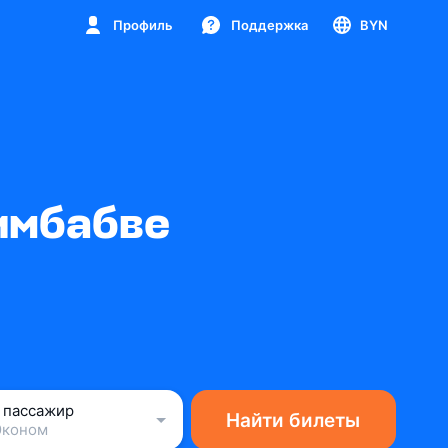
Профиль
Поддержка
BYN
имбабве
1 пассажир
Найти билеты
Эконом