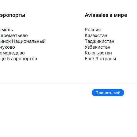
эропорты
Aviasales в мире
омель
Россия
ереметьево
Казахстан
инск Национальный
Таджикистан
нуково
Узбекистан
омодедово
Кыргызстан
щё 5 аэропортов
Ещё 3 страны
Принять всё
В приложении тоже удобно
Если цена на билет упадёт, сразу пришлём
уведомление