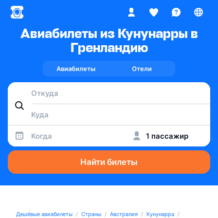
Авиабилеты из Кунунарры в
Гренландию
Авиабилеты
Отели
Когда
1 пассажир
Найти билеты
Дешёвые авиабилеты
Страны
Австралия
Кунунарра