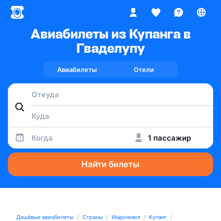
Авиабилеты из Купанга в
Гваделупу
Авиабилеты
Отели
Когда
1 пассажир
Найти билеты
Дешёвые авиабилеты
Страны
Индонезия
Купанг