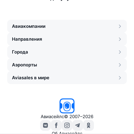
Авиакомпании
Направления
Города
Аэропорты
Aviasales в мире
Авиасейлс
©
2007–2026
Об Авиасейлс