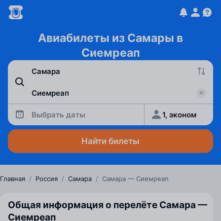
Авиабилеты из Самары в
Сиемреап
Выбрать даты
1, эконом
Найти билеты
Главная
/
Россия
/
Самара
/
Самара — Сиемреап
Общая информация о перелёте Самара —
Сиемреап