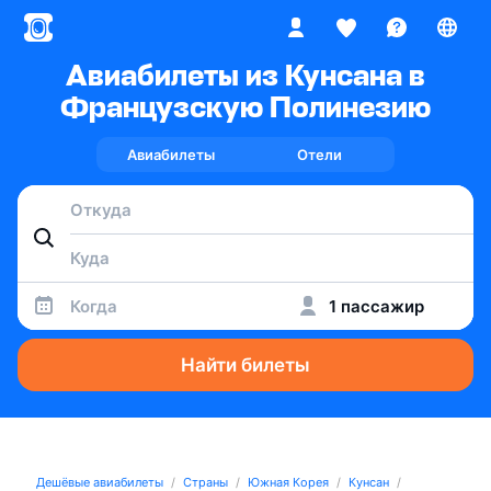
Авиабилеты из Кунсана в
Французскую Полинезию
Авиабилеты
Отели
Когда
1 пассажир
Найти билеты
Дешёвые авиабилеты
Страны
Южная Корея
Кунсан