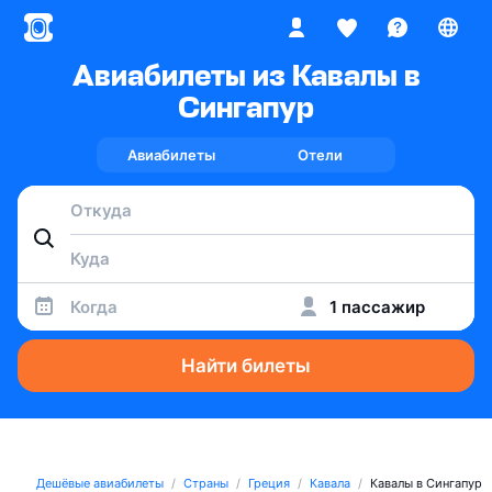
Авиабилеты из Кавалы в
Сингапур
Авиабилеты
Отели
Когда
1 пассажир
Найти билеты
Дешёвые авиабилеты
Страны
Греция
Кавала
Кавалы в Сингапур