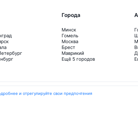
Города
А
Минск
Г
нград
Гомель
Ш
ярск
Москва
М
ала
Брест
В
Петербург
Маврикий
Д
инбург
Ещё 5 городов
Е
одробнее и отрегулируйте свои предпочтения
Travelpayouts
Партнёрская программа