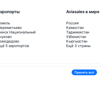
эропорты
Aviasales в мире
омель
Россия
ереметьево
Казахстан
инск Национальный
Таджикистан
нуково
Узбекистан
омодедово
Кыргызстан
щё 5 аэропортов
Ещё 3 страны
Принять всё
В приложении тоже удобно
Если цена на билет упадёт, сразу пришлём
уведомление