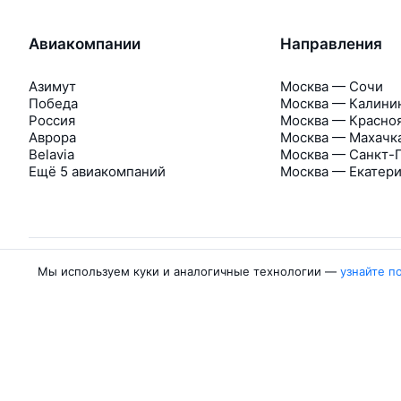
Авиакомпании
Направления
Азимут
Москва — Сочи
Победа
Москва — Калини
Россия
Москва — Красно
Аврора
Москва — Махачк
Belavia
Москва — Санкт-
Ещё 5 авиакомпаний
Москва — Екатер
Мы используем куки и аналогичные технологии —
узнайте п
Об Авиасейлс
Авиасейлс
Пресс‑центр
©
2007–2026