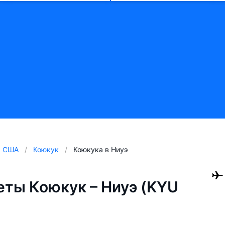
США
Коюкук
Коюкука в Ниуэ
ты Коюкук – Ниуэ (KYU