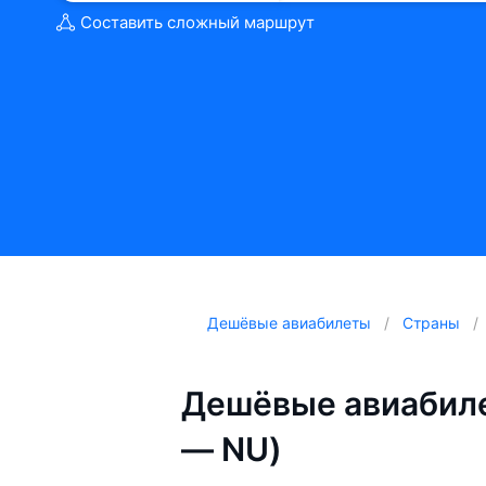
Составить сложный маршрут
Дешёвые авиабилеты
Страны
Дешёвые авиабиле
— NU)