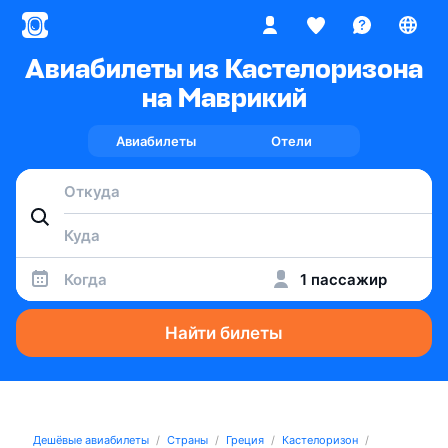
Авиабилеты из Кастелоризона
на Маврикий
Авиабилеты
Отели
Когда
1 пассажир
Найти билеты
Дешёвые авиабилеты
Страны
Греция
Кастелоризон