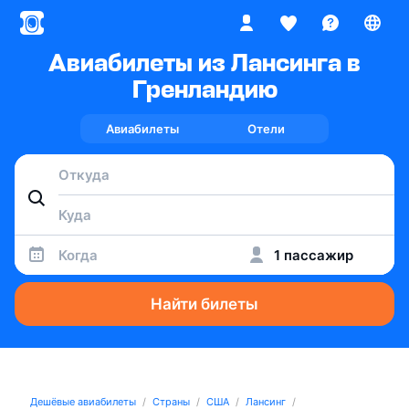
Авиабилеты из Лансинга в
Гренландию
Авиабилеты
Отели
Когда
1 пассажир
Найти билеты
Дешёвые авиабилеты
Страны
США
Лансинг