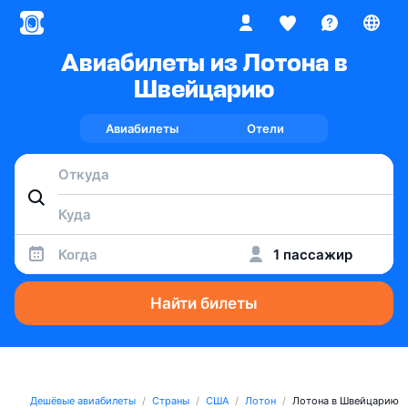
Авиабилеты из Лотона в
Швейцарию
Авиабилеты
Отели
Когда
1 пассажир
Найти билеты
Дешёвые авиабилеты
Страны
США
Лотон
Лотона в Швейцарию