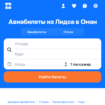
Авиабилеты из Лидса в Оман
Авиабилеты
Отели
Когда
1 пассажир
Найти билеты
Дешёвые авиабилеты
Страны
Великобритания
Лидс