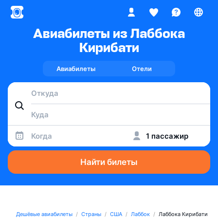
Авиабилеты из Лаббока
Кирибати
Авиабилеты
Отели
Когда
1 пассажир
Найти билеты
Дешёвые авиабилеты
Страны
США
Лаббок
Лаббока Кирибати