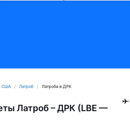
США
Латроб
Латроба в ДРК
ты Латроб – ДРК (LBE —