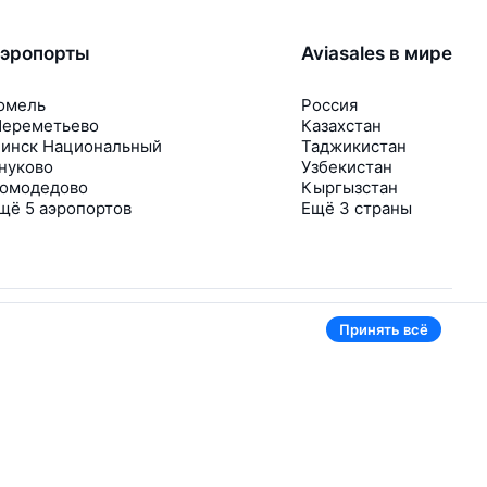
эропорты
Aviasales в мире
омель
Россия
ереметьево
Казахстан
инск Национальный
Таджикистан
нуково
Узбекистан
омодедово
Кыргызстан
щё 5 аэропортов
Ещё 3 страны
Принять всё
В приложении тоже удобно
Если цена на билет упадёт, сразу пришлём
уведомление