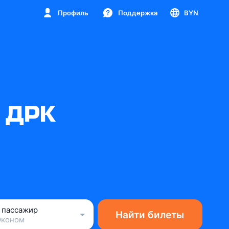
Профиль
Поддержка
BYN
в ДРК
1 пассажир
Найти билеты
Эконом