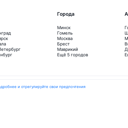
Города
А
Минск
Г
нград
Гомель
Ш
ярск
Москва
М
ала
Брест
В
Петербург
Маврикий
Д
инбург
Ещё 5 городов
Е
одробнее и отрегулируйте свои предпочтения
Travelpayouts
Партнёрская программа