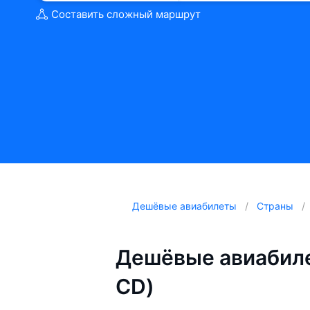
Составить сложный маршрут
Дешёвые авиабилеты
Страны
Дешёвые авиабиле
CD)