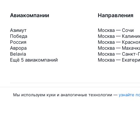
Авиакомпании
Направления
Азимут
Москва — Сочи
Победа
Москва — Калини
Россия
Москва — Красно
Аврора
Москва — Махачк
Belavia
Москва — Санкт-
Ещё 5 авиакомпаний
Москва — Екатер
Мы используем куки и аналогичные технологии —
узнайте п
Об Авиасейлс
Авиасейлс
Пресс‑центр
©
2007–2026