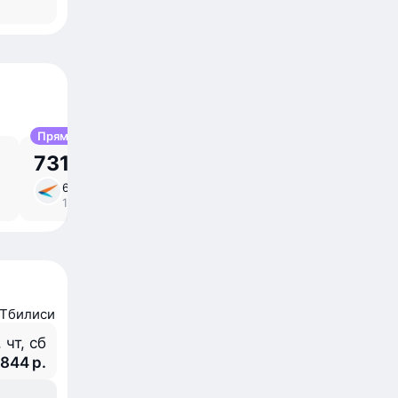
Прямой
731,03 р.
6 ноя, пт
4 ⁠ч 10 ⁠м в пути
/
11:00 – 16:10
прямой
 Тбилиси
, чт, сб
 844 р.