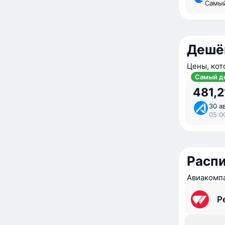
Самы
Дешё
Цены, кот
Самый д
481,2
30 ав
05:0
Расп
Авиакомпа
Р