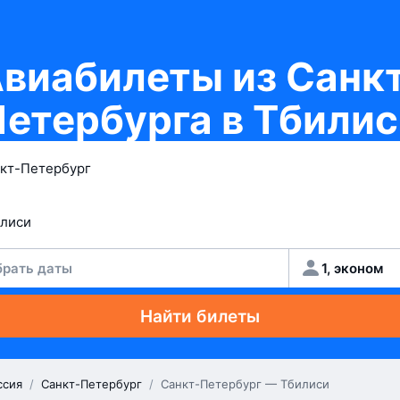
виабилеты из Санк
етербурга в Тбили
рать даты
1, эконом
Найти билеты
ссия
/
Санкт-Петербург
/
Санкт-Петербург — Тбилиси