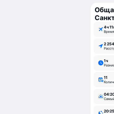
Обща
Санк
4 ⁠ч 11
Врем
2 25
Расс
1 ⁠ч
Разн
11
Коли
04:2
Самы
20:2