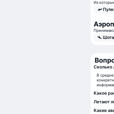
Из которы
Пулк
Аэроп
Принимающ
Шота
Вопро
Сколько 
В средне
конкретн
информац
Какое ра
Летают л
Какие ав