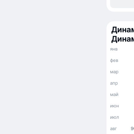
Динам
Дина
янв
фев
мар
апр
май
июн
июл
авг
9