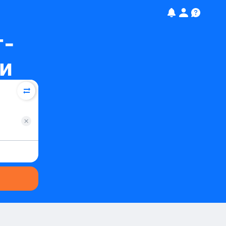
т-
си