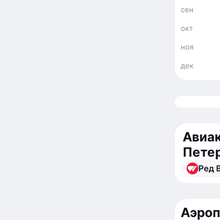
сен
окт
ноя
дек
Авиак
Петер
Ред 
Аэроп