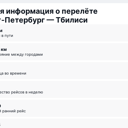
я информация о перелёте
т‑Петербург — Тбилиси
 ⁠м
я в пути
4 км
тояние между городами
ица во времени
чество рейсов в неделю
0
й ранний рейс
5