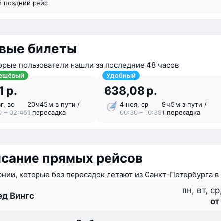
й поздний рейс
вые билеты
орые пользователи нашли за последние 48 часов
ешёвый
Удобный
1 р.
638,08 р.
г, вс
20 ⁠ч 45 ⁠м в пути /
4 ноя, ср
9 ⁠ч 5 ⁠м в пути /
0 – 02:45
1 пересадка
00:30 – 10:35
1 пересадка
исание прямых рейсов
нии, которые без пересадок летают из Санкт-Петербурга в
пн, вт, ср
ед Вингс
от