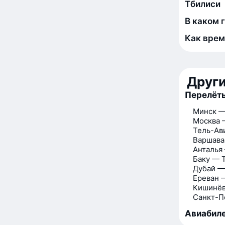
Тбилиси
В каком 
Как врем
Друг
Перелёты
Минск —
Москва 
Тель-Ав
Варшава
Анталья
Баку — 
Дубай —
Ереван 
Кишинёв
Санкт-П
Авиабиле