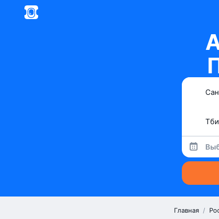
А
П
Выб
Главная
/
Ро