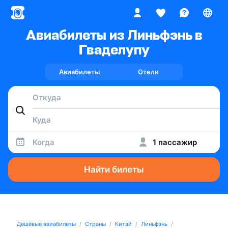
Авиабилеты из Линьфэнь в
Гваделупу
Авиабилеты
Отели
Когда
1 пассажир
Найти билеты
Дешёвые авиабилеты
Страны
Китай
Линьфэнь