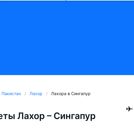
Пакистан
Лахор
Лахора в Сингапур
ты Лахор – Сингапур