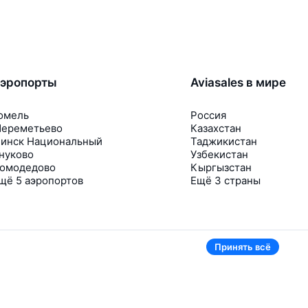
эропорты
Aviasales в мире
омель
Россия
ереметьево
Казахстан
инск Национальный
Таджикистан
нуково
Узбекистан
омодедово
Кыргызстан
щё 5 аэропортов
Ещё 3 страны
Принять всё
В приложении тоже удобно
Если цена на билет упадёт, сразу пришлём