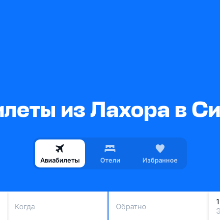
леты из Лахора в С
Авиабилеты
Отели
Избранное
Когда
Обратно