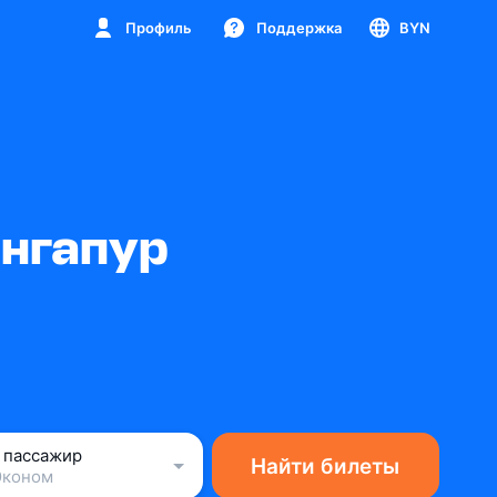
Профиль
Поддержка
BYN
ингапур
1 пассажир
Найти билеты
Эконом