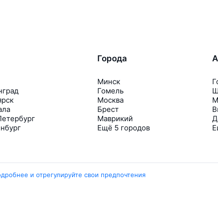
Города
А
Минск
Г
нград
Гомель
Ш
ярск
Москва
М
ала
Брест
В
Петербург
Маврикий
Д
инбург
Ещё 5 городов
Е
одробнее и отрегулируйте свои предпочтения
Travelpayouts
Партнёрская программа