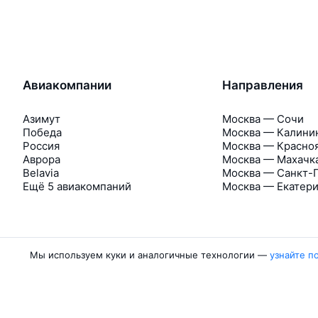
Авиакомпании
Направления
Азимут
Москва — Сочи
Победа
Москва — Калини
Россия
Москва — Красно
Аврора
Москва — Махачк
Belavia
Москва — Санкт-
Ещё 5 авиакомпаний
Москва — Екатер
Мы используем куки и аналогичные технологии —
узнайте п
Об Авиасейлс
Авиасейлс
Пресс‑центр
©
2007–2026