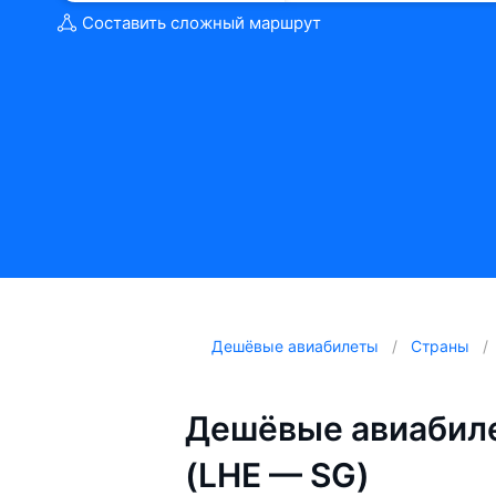
Составить сложный маршрут
Дешёвые авиабилеты
Страны
Дешёвые авиабиле
(LHE — SG)