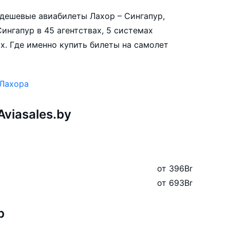
е дешевые авиабилеты Лахор – Сингапур,
ингапур в 45 агентствах, 5 системах
х. Где именно купить билеты на самолет
.
 Лахора
viasales.by
от 396
Br
от 693
Br
р