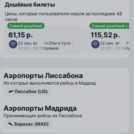
Дешёвые билеты
Цены, которые пользователи нашли за последние 48
часов
Самый дешёвый
Самый дешёвый с ба
61,15 р.
115,52 р.
22 сен, вт
1 ⁠ч 20 ⁠м в пути
/
22 сен, вт
1 ⁠ч
22:00 – 00:20
прямой
22:00 – 00:20
пря
Аэропорты Лиссабона
Из которых выполняются рейсы в Мадрид
Лиссабон (LIS)
Аэропорты Мадрида
Принимающие рейсы из Лиссабона
Барахас (MAD)