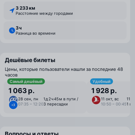
3 233 км
Расстояние между городами
3 ⁠ч
Разница во времени
Дешёвые билеты
Цены, которые пользователи нашли за последние 48
часов
Самый дешёвый
Удобный
1 063 р.
1 928 р.
28 сен, пн
1 ⁠д 2 ⁠ч 45 ⁠м в пути /
11 окт, вс
11 ⁠ч
07:35 – 12:20
3 пересадки
10:50 – 00:45
1 п
+3
Вопросы и ответы