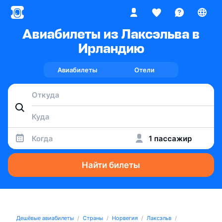
Авиабилеты из Лаксэльва в
Ирландию
Авиабилеты
Отели
Когда
1 пассажир
Найти билеты
Дешёвые авиабилеты
Страны
Норвегия
Лаксэльв