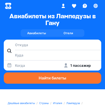
Авиабилеты из Лампедузы в
Гану
Авиабилеты
Отели
Когда
1 пассажир
Найти билеты
Дешёвые авиабилеты
Страны
Италия
Лампедуза