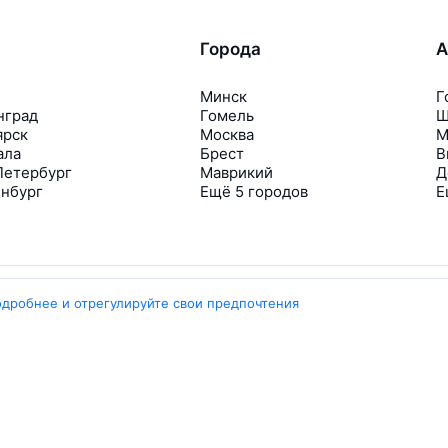
Города
А
Минск
Г
нград
Гомель
Ш
ярск
Москва
М
ала
Брест
В
Петербург
Маврикий
Д
инбург
Ещё 5 городов
Е
одробнее и отрегулируйте свои предпочтения
Travelpayouts
Партнёрская программа