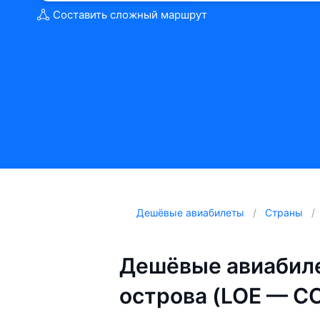
Составить сложный маршрут
Дешёвые авиабилеты
Страны
Дешёвые авиабиле
острова (LOE — C