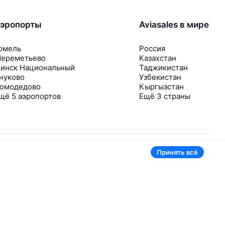
эропорты
Aviasales в мире
омель
Россия
ереметьево
Казахстан
инск Национальный
Таджикистан
нуково
Узбекистан
омодедово
Кыргызстан
щё 5 аэропортов
Ещё 3 страны
Принять всё
В приложении тоже удобно
Если цена на билет упадёт, сразу пришлём
уведомление