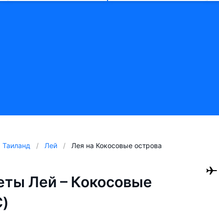
Таиланд
Лей
Лея на Кокосовые острова
ты Лей – Кокосовые
C)