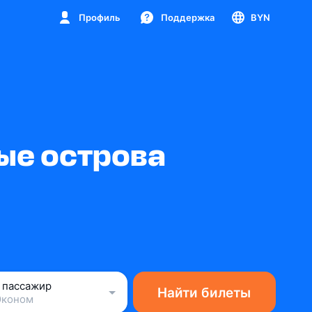
Профиль
Поддержка
BYN
ые острова
1 пассажир
Найти билеты
Эконом