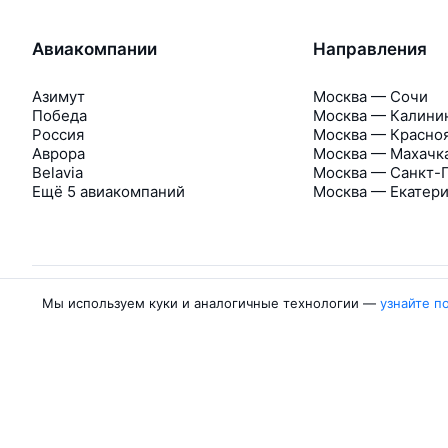
Авиакомпании
Направления
Азимут
Москва — Сочи
Победа
Москва — Калини
Россия
Москва — Красно
Аврора
Москва — Махачк
Belavia
Москва — Санкт-
Ещё 5 авиакомпаний
Москва — Екатер
Мы используем куки и аналогичные технологии —
узнайте п
Об Авиасейлс
Авиасейлс
Пресс‑центр
©
2007–2026