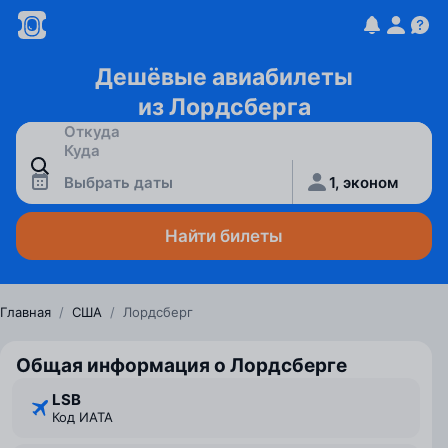
Дешёвые авиабилеты
из Лордсберга
Выбрать даты
1, эконом
Найти билеты
Главная
/
США
/
Лордсберг
Общая информация о Лордсберге
LSB
Код ИАТА