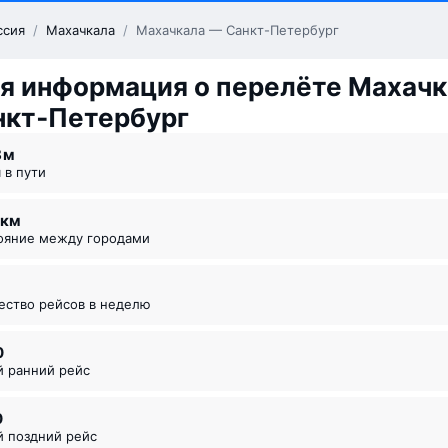
ссия
/
Махачкала
/
Махачкала — Санкт-Петербург
я информация о перелёте Махачк
нкт‑Петербург
8 ⁠м
я в пути
4 км
тояние между городами
чество рейсов в неделю
0
й ранний рейс
0
й поздний рейс