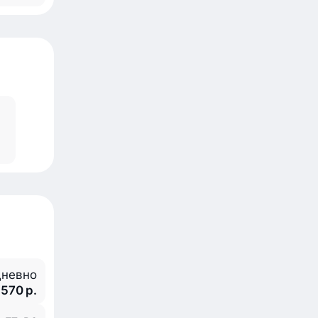
невно
 570 р.