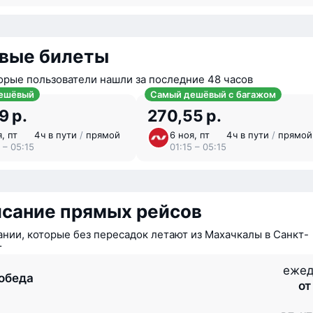
вые билеты
орые пользователи нашли за последние 48 часов
ешёвый
Самый дешёвый с багажом
9 р.
270,55 р.
, пт
4 ⁠ч в пути
/
прямой
6 ноя, пт
4 ⁠ч в пути
/
прямой
 – 05:15
01:15 – 05:15
исание прямых рейсов
нии, которые без пересадок летают из Махачкалы в Санкт-
г
ежед
обеда
от