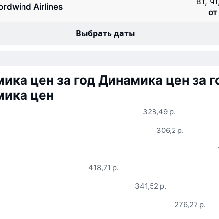
вт, чт
ordwind Airlines
от
Выбрать даты
ика цен за год
Динамика цен за г
мика цен
328,49 р.
306,2 р.
418,71 р.
341,52 р.
276,27 р.