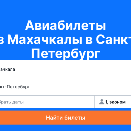
Авиабилеты
з Махачкалы в Санк
Петербург
рать даты
1, эконом
Найти билеты