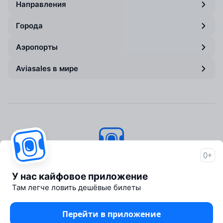
Направления
Города
Аэропорты
Aviasales в мире
0+
Авиасейлс
© 2007–2026
У нас кайфовое приложение
Об Авиасейлс
Там легче ловить дешёвые билеты
Пресс‑центр
Travelpayouts
Перейти в приложение
Партнёрская программа