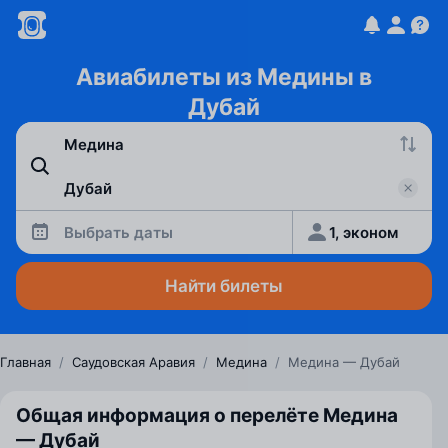
Авиабилеты из Медины в
Дубай
Выбрать даты
1, эконом
Найти билеты
Главная
/
Саудовская Аравия
/
Медина
/
Медина — Дубай
Общая информация о перелёте Медина
— Дубай