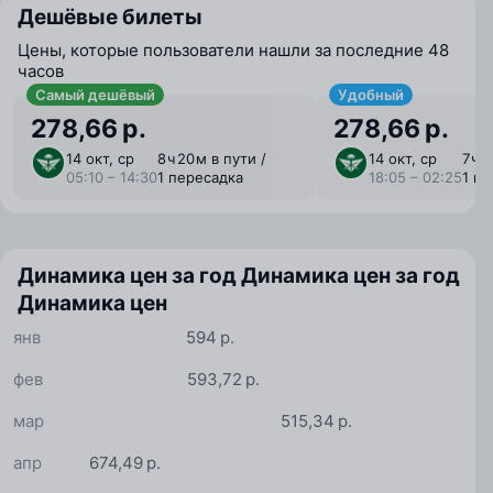
Дешёвые билеты
Цены, которые пользователи нашли за последние 48
часов
Самый дешёвый
Удобный
278,66 р.
278,66 р.
14 окт, ср
8 ⁠ч 20 ⁠м в пути /
14 окт, ср
7 ⁠ч 
05:10 – 14:30
1 пересадка
18:05 – 02:25
1 п
Динамика цен за год
Динамика цен за год
Динамика цен
янв
594 р.
фев
593,72 р.
мар
515,34 р.
апр
674,49 р.