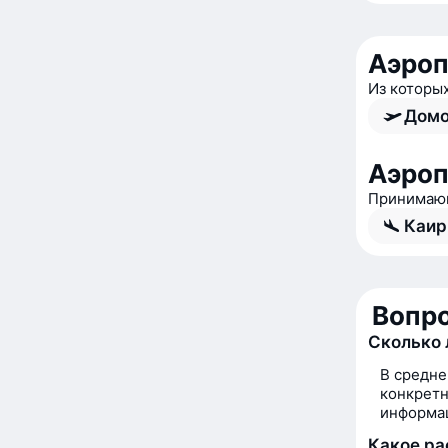
Аэро
Из которы
Домо
Аэроп
Принимающ
Каир
Вопро
Сколько 
В средне
конкретн
информац
Какое ра