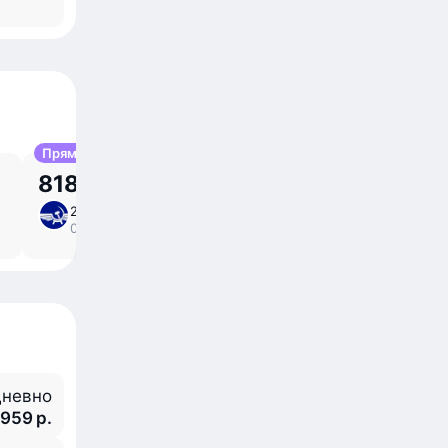
Прямой
818,02 р.
23 авг, вс
5 ⁠ч 45 ⁠м в пути
/
09:45 – 15:30
прямой
невно
 959 р.