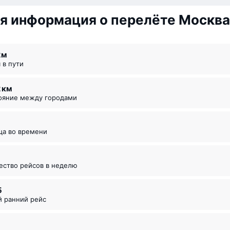
я информация о перелёте Москв
2 ⁠м
я в пути
2 км
тояние между городами
ица во времени
чество рейсов в неделю
5
й ранний рейс
5