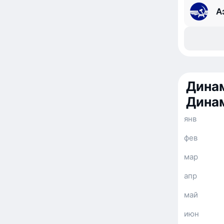
А
Динам
Дина
янв
фев
мар
апр
май
июн