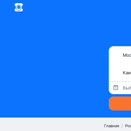
Выб
Главная
/
Ро