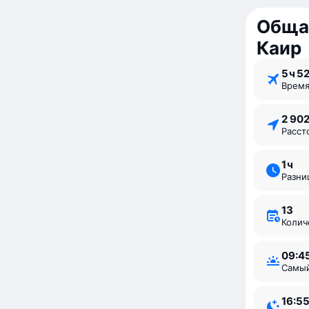
Обща
Каир
5 ⁠ч 5
Врем
2 90
Расс
1 ⁠ч
Разн
13
Коли
09:4
Самы
16:5