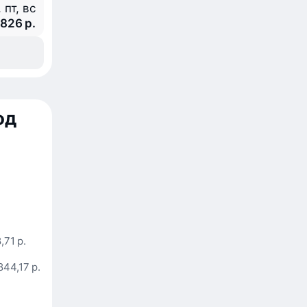
 пт, вс
 826 р.
од
,71 р.
844,17 р.