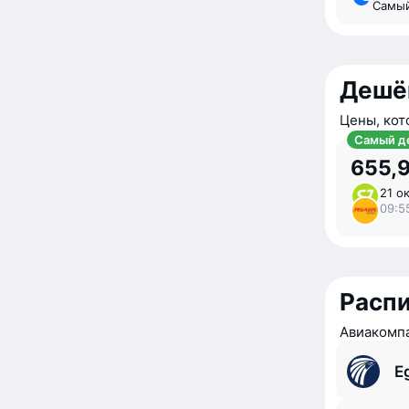
Самы
Дешё
Цены, кот
Самый д
655,9
21 ок
09:5
Расп
Авиакомпа
E