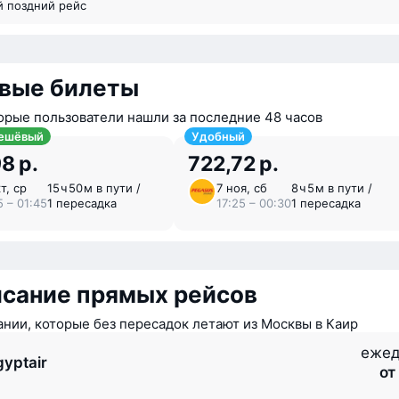
й поздний рейс
вые билеты
орые пользователи нашли за последние 48 часов
ешёвый
Удобный
8 р.
722,72 р.
т, ср
15 ⁠ч 50 ⁠м в пути /
7 ноя, сб
8 ⁠ч 5 ⁠м в пути /
5 – 01:45
1 пересадка
17:25 – 00:30
1 пересадка
исание прямых рейсов
нии, которые без пересадок летают из Москвы в Каир
ежед
gyptair
от