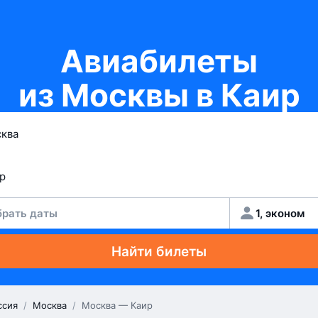
Авиабилеты
из Москвы в Каир
рать даты
1, эконом
Найти билеты
ссия
/
Москва
/
Москва — Каир