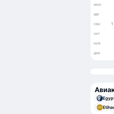
июл
авг
сен
1
окт
ноя
дек
Авиак
Egypt
Etiha