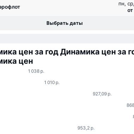
пн, ср,
эрофлот
от
Выбрать даты
ика цен за год
Динамика цен за г
мика цен
1 038 р.
1 010 р.
927,09 р.
868
953,2 р.