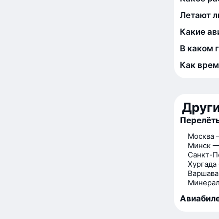
Летают л
Какие ав
В каком 
Как врем
Друг
Перелёты
Москва 
Минск —
Санкт-П
Хургада
Варшава
Минерал
Авиабиле