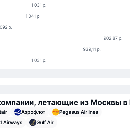
1 031 р.
1 041 р.
 092 р.
902,87 р.
939,11 р.
1 031 р.
омпании, летающие из Москвы в
air
Аэрофлот
Pegasus Airlines
d Airways
Gulf Air