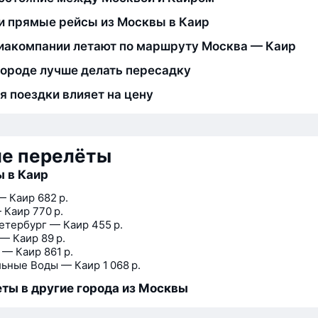
и прямые рейсы из Москвы в Каир
иакомпании летают по маршруту Москва — Каир
городе лучше делать пересадку
я поездки влияет на цену
ие перелёты
 в Каир
— Каир
682 р.
 Каир
770 р.
етербург — Каир
455 р.
 — Каир
89 р.
 — Каир
861 р.
ьные Воды — Каир
1 068 р.
ты в другие города из Москвы