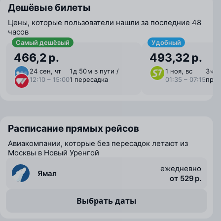
Дешёвые билеты
Цены, которые пользователи нашли за последние 48
часов
Самый дешёвый
Удобный
466,2 р.
493,32 р.
24 сен, чт
1 ⁠д 50 ⁠м в пути /
1 ноя, вс
3 ⁠ч 
12:10 – 15:00
1 пересадка
01:35 – 07:15
пря
Расписание прямых рейсов
Авиакомпании, которые без пересадок летают из
Москвы в Новый Уренгой
ежедневно
Ямал
от 529 р.
Выбрать даты