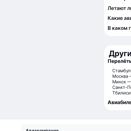
Летают л
Какие ав
В каком 
Друг
Перелёт
Стамбул
Москва 
Минск —
Санкт-П
Тбилиси
Авиабиле
Авиакомпании