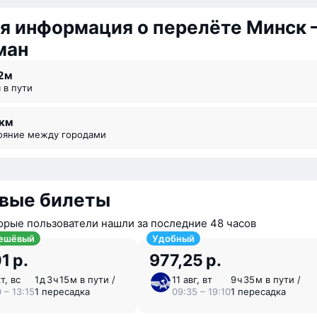
я информация о перелёте Минск
ман
2 ⁠м
я в пути
 км
тояние между городами
вые билеты
орые пользователи нашли за последние 48 часов
ешёвый
Удобный
1 р.
977,25 р.
т, вс
1 ⁠д 3 ⁠ч 15 ⁠м в пути /
11 авг, вт
9 ⁠ч 35 ⁠м в пути /
 – 13:15
1 пересадка
09:35 – 19:10
1 пересадка