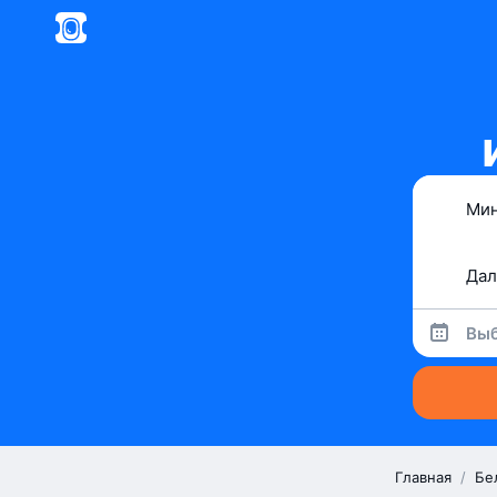
Выб
Главная
/
Бе