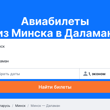
Авиабилеты
из Минска в Далама
рать даты
1, эконом
Найти билеты
ларусь
/
Минск
/
Минск — Даламан