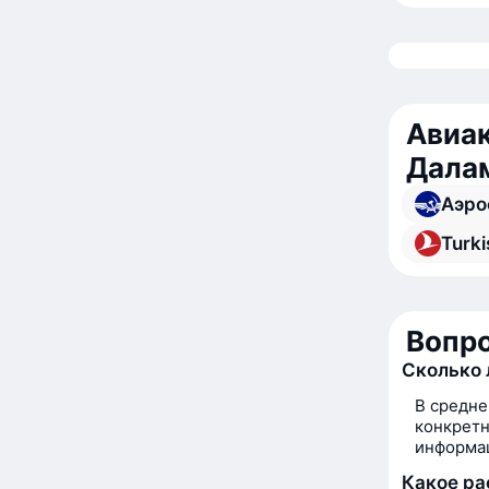
Авиак
Дала
Аэро
Turki
Вопро
Сколько 
В средне
конкретн
информац
Какое ра