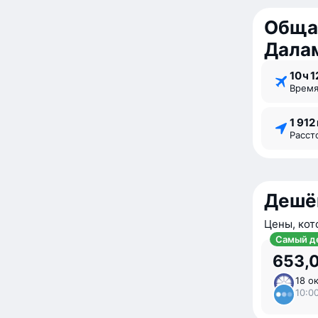
Обща
Дала
10 ⁠ч 1
Врем
1 912
Расс
Дешё
Цены, кот
Самый д
653,0
18 ок
10:00