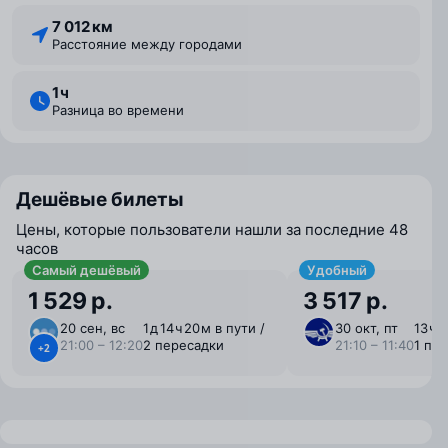
7 012 км
Расстояние между городами
1 ⁠ч
Разница во времени
Дешёвые билеты
Цены, которые пользователи нашли за последние 48
часов
Самый дешёвый
Удобный
1 529 р.
3 517 р.
20 сен, вс
1 ⁠д 14 ⁠ч 20 ⁠м в пути /
30 окт, пт
13 ⁠ч 
21:00 – 12:20
2 пересадки
21:10 – 11:40
1 пе
+2