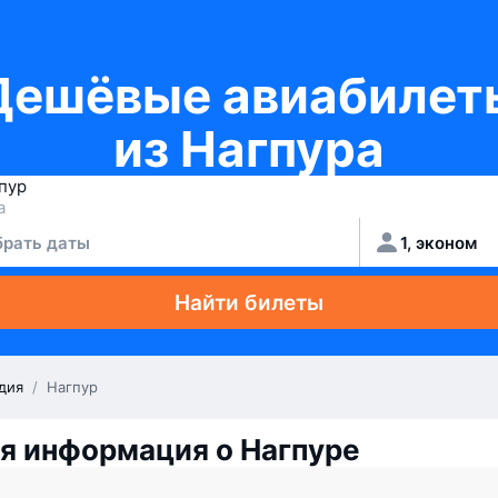
Дешёвые авиабилет
из Нагпура
рать даты
1, эконом
Найти билеты
дия
/
Нагпур
я информация о Нагпуре