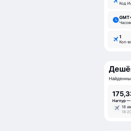
Код 
GMT
Часо
1
Кол-
Дешё
Найденные
175,3
Нагпур —
18 ав
18:20