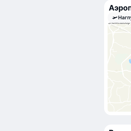
Аэро
Нагп