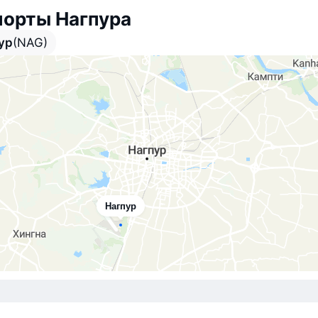
порты Нагпура
ур
(NAG)
Нагпур