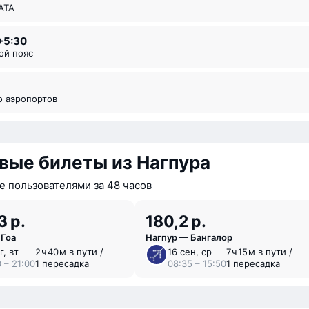
ИАТА
+5:30
вой пояс
во аэропортов
вые билеты из Нагпура
 пользователями за 48 часов
3 р.
180,2 р.
 Гоа
Нагпур — Бангалор
г, вт
2 ⁠ч 40 ⁠м в пути /
16 сен, ср
7 ⁠ч 15 ⁠м в пути /
 – 21:00
1 пересадка
08:35 – 15:50
1 пересадка