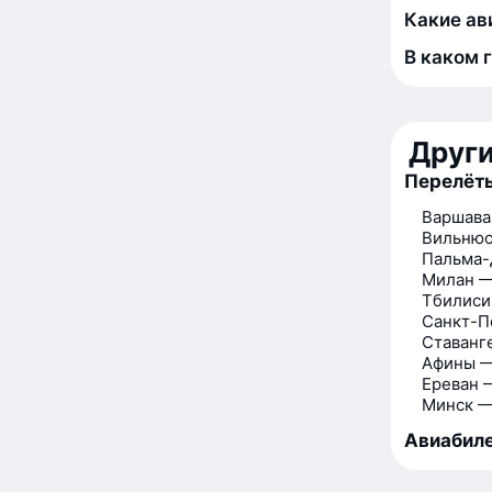
Какие ав
В каком 
Друг
Перелёт
Варшава
Вильнюс
Пальма-
Милан —
Тбилиси
Санкт-П
Ставанг
Афины —
Ереван 
Минск —
Авиабиле