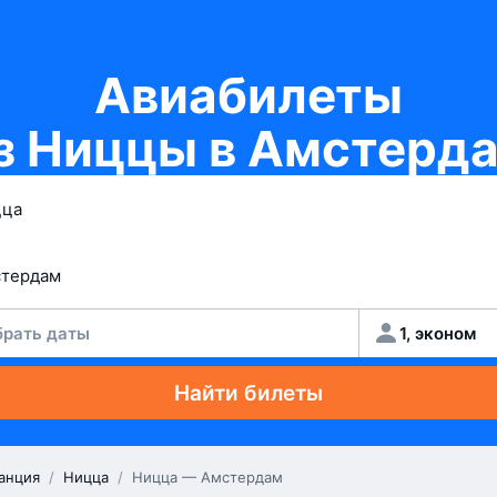
Авиабилеты
з Ниццы в Амстерд
рать даты
1, эконом
Найти билеты
анция
/
Ницца
/
Ницца — Амстердам