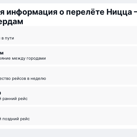
я информация о перелёте Ницца
ердам
м
я в пути
км
тояние между городами
чество рейсов в неделю
0
й ранний рейс
5
й поздний рейс