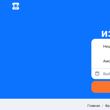
и
Выб
Главная
/
Фр