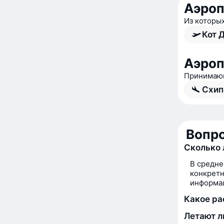
Аэро
Из которы
Кот 
Аэро
Принимаю
Схип
Вопро
Сколько 
В средне
конкретн
информац
Какое ра
Летают л