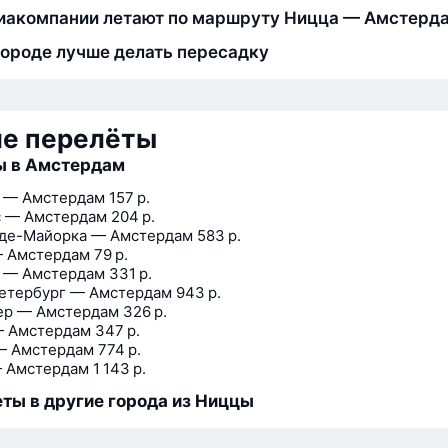
иакомпании летают по маршруту Ницца — Амстерд
городе лучше делать пересадку
ие перелёты
ы в Амстердам
 — Амстердам
157 р.
 — Амстердам
204 р.
де-Майорка — Амстердам
583 р.
 Амстердам
79 р.
 — Амстердам
331 р.
етербург — Амстердам
943 р.
ер — Амстердам
326 р.
 Амстердам
347 р.
— Амстердам
774 р.
 Амстердам
1 143 р.
ты в другие города из Ниццы