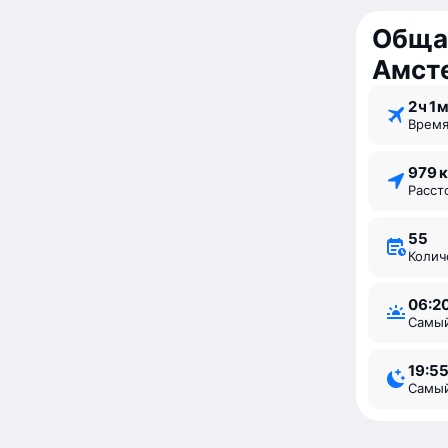
Обща
Амст
2 ⁠ч 1 ⁠
Врем
979 
Расс
55
Коли
06:2
Самы
19:5
Самы