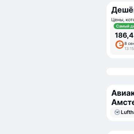
Дешё
Цены, кот
Самый д
186,4
8 сен
13:15
Авиак
Амст
Luft