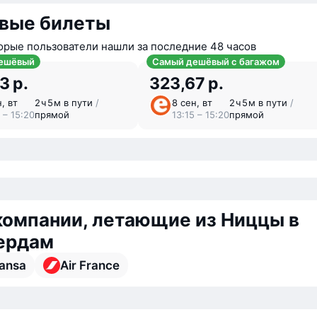
вые билеты
орые пользователи нашли за последние 48 часов
ешёвый
Самый дешёвый с багажом
3 р.
323,67 р.
, вт
2 ⁠ч 5 ⁠м в пути
/
8 сен, вт
2 ⁠ч 5 ⁠м в пути
/
 – 15:20
прямой
13:15 – 15:20
прямой
омпании, летающие из Ниццы в
ердам
hansa
Air France