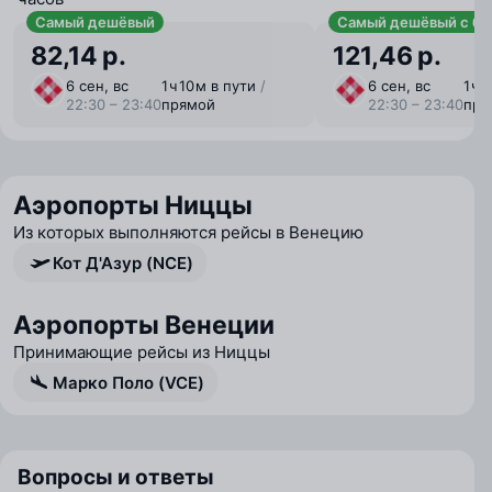
Самый дешёвый
Самый дешёвый с ба
82,14 р.
121,46 р.
6 сен, вс
1 ⁠ч 10 ⁠м в пути
/
6 сен, вс
1 ⁠ч
22:30 – 23:40
прямой
22:30 – 23:40
пря
Аэропорты Ниццы
Из которых выполняются рейсы в Венецию
Кот Д'Азур (NCE)
Аэропорты Венеции
Принимающие рейсы из Ниццы
Марко Поло (VCE)
Вопросы и ответы