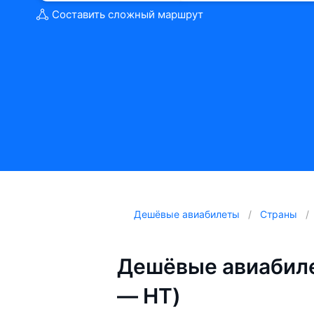
Составить сложный маршрут
Дешёвые авиабилеты
Страны
Дешёвые авиабиле
— HT)