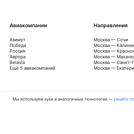
Авиакомпании
Направления
Азимут
Москва — Сочи
Победа
Москва — Калини
Россия
Москва — Красно
Аврора
Москва — Махачк
Belavia
Москва — Санкт-
Ещё 5 авиакомпаний
Москва — Екатер
Мы используем куки и аналогичные технологии —
узнайте п
Об Авиасейлс
Авиасейлс
Пресс‑центр
©
2007–2026