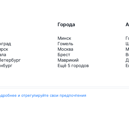
Города
А
Минск
Г
нград
Гомель
Ш
ярск
Москва
М
ала
Брест
В
Петербург
Маврикий
Д
инбург
Ещё 5 городов
Е
одробнее и отрегулируйте свои предпочтения
Travelpayouts
Партнёрская программа