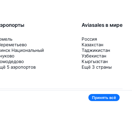
эропорты
Aviasales в мире
омель
Россия
ереметьево
Казахстан
инск Национальный
Таджикистан
нуково
Узбекистан
омодедово
Кыргызстан
щё 5 аэропортов
Ещё 3 страны
Принять всё
В приложении тоже удобно
Если цена на билет упадёт, сразу пришлём
уведомление