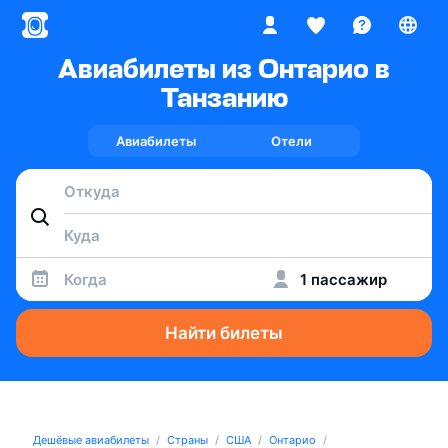
Авиабилеты из Онтарио в
Танзанию
Авиабилеты
Отели
Когда
1 пассажир
Найти билеты
Дешёвые авиабилеты
Страны
США
Онтарио