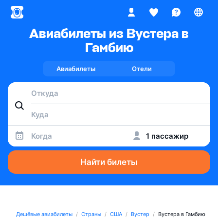
Авиабилеты из Вустера в
Гамбию
Авиабилеты
Отели
Когда
1 пассажир
Найти билеты
Дешёвые авиабилеты
Страны
США
Вустер
Вустера в Гамбию