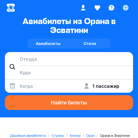
Авиабилеты из Орана в
Эсватини
Авиабилеты
Отели
Когда
1 пассажир
Найти билеты
Дешёвые авиабилеты
Страны
Алжир
Оран
Орана в Эсватини