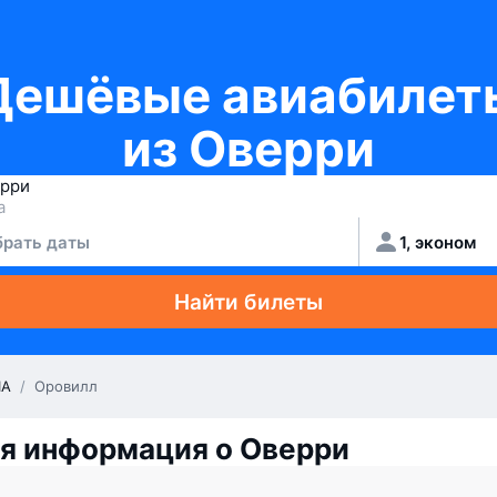
Дешёвые авиабилет
из Оверри
рать даты
1, эконом
Найти билеты
А
/
Оровилл
я информация о Оверри