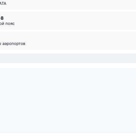
ИАТА
-8
вой пояс
во аэропортов