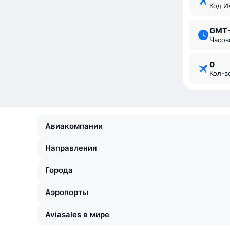
Код 
GMT
Часо
0
Кол-
Авиакомпании
Направления
Города
Аэропорты
Aviasales в мире