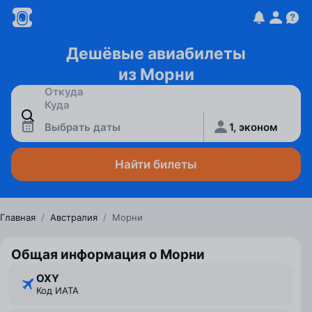
Дешёвые авиабилеты
из Морни
Выбрать даты
1, эконом
Найти билеты
Главная
/
Австралия
/
Морни
Общая информация о Морни
OXY
Код ИАТА