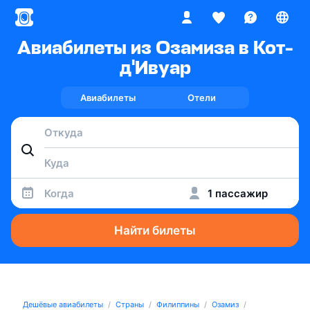
Авиабилеты из Озамиза в Кот-
д'Ивуар
Авиабилеты
Отели
Когда
1 пассажир
Найти билеты
Дешёвые авиабилеты
Страны
Филиппины
Озамиз